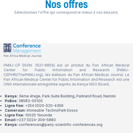
Nos offres
Sélectionnez l'offre qui correspond le mieux à vos besoins.
PAMJ-CP (ISSN: 2521-8859) est un produit du Pan African Medical
Center for Public Information and Research (PAMJ-
CEPHRI/ThePAMJ.org), les éditeurs du Pan African Medical Journal. Le
Pan African Medical Center for Public Information and Research est une
ONG internationale enregistrée auprès du Kenya NGO Board.
Kenya:
3ème étage, Park Suite Building, Parkland Road, Nairobi
PoBox:
38583-00100
Ligne fixe
:
+254 (0)20-520-4356
Cameroun
:
Immeuble TechnoPark Essos
Ligne fixe
:
10020 Yaounde
Email:
+237 (0)24-309-5880
Kenya:
conferences@pamj-scientific-conferences.org